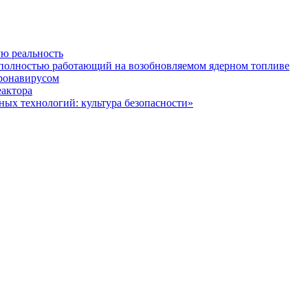
ю реальность
 полностью работающий на возобновляемом ядерном топливе
оронавирусом
еактора
ых технологий: культура безопасности»