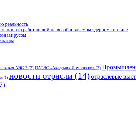
ю реальность
 полностью работающий на возобновляемом ядерном топливе
оронавирусом
еактора
Промышленн
нежская АЭС-2
(2)
ПАТЭС «Академик Ломоносов»
(2)
новости отрасли
(14)
отраслевые выс
рс
(1)
7)