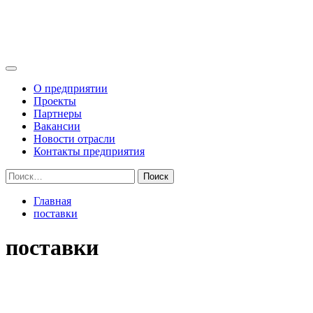
Перейти
Промышленные Технологии
к
Поставка оборудования на объекты использования атомной эн
содержимому
Основное
меню
О предприятии
Проекты
Партнеры
Вакансии
Новости отрасли
Контакты предприятия
Найти:
Главная
поставки
поставки