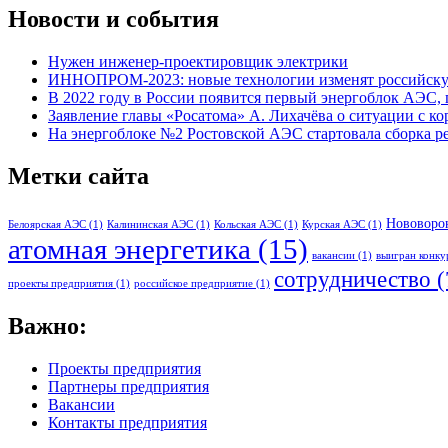
Новости и события
Нужен
инженер-проектировщик
электрики
ИННОПРОМ-2023: новые технологии изменят российску
В 2022 году в России появится первый энергоблок АЭС,
Заявление главы «Росатома» А. Лихачёва о ситуации с к
На энергоблоке №2 Ростовской АЭС стартовала сборка р
Метки сайта
Нововоро
Белоярская АЭС
(1)
Калининская АЭС
(1)
Кольская АЭС
(1)
Курская АЭС
(1)
атомная энергетика
(15)
вакансии
(1)
выигран конку
сотрудничество
(
проекты предприятия
(1)
российское предприятие
(1)
Важно:
Проекты предприятия
Партнеры предприятия
Вакансии
Контакты предприятия