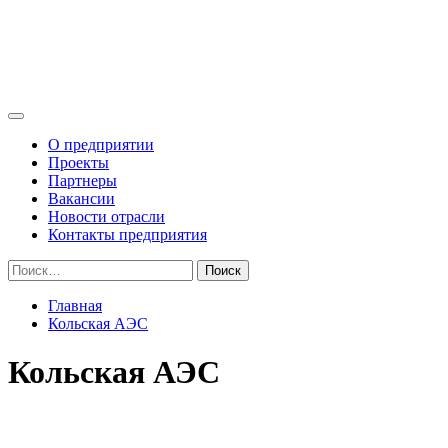
Перейти
Промышленные Технологии
к
Поставка оборудования на объекты использования атомной
содержимому
энергии
Основное
меню
О предприятии
Проекты
Партнеры
Вакансии
Новости отрасли
Контакты предприятия
Найти:
Главная
Кольская АЭС
Кольская АЭС