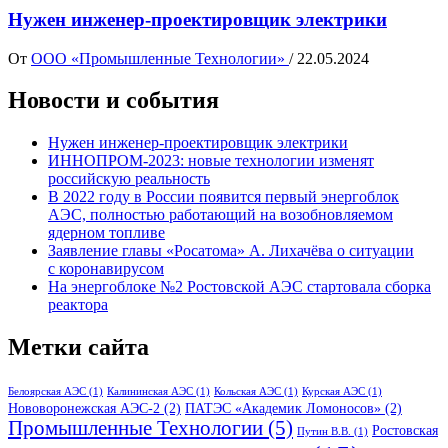
Нужен
инженер-проектировщик
электрики
От
ООО «Промышленные Технологии»
/
22.05.2024
Новости и события
Нужен
инженер-проектировщик
электрики
ИННОПРОМ-2023: новые технологии изменят
российскую реальность
В 2022 году в России появится первый энергоблок
АЭС, полностью работающий на возобновляемом
ядерном топливе
Заявление главы «Росатома» А. Лихачёва о ситуации
с коронавирусом
На энергоблоке №2 Ростовской АЭС стартовала сборка
реактора
Метки сайта
Белоярская АЭС
(1)
Калининская АЭС
(1)
Кольская АЭС
(1)
Курская АЭС
(1)
Нововоронежская АЭС-2
(2)
ПАТЭС «Академик Ломоносов»
(2)
Промышленные Технологии
(5)
Ростовская
Путин В.В.
(1)