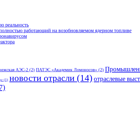
ю реальность
 полностью работающий на возобновляемом ядерном топливе
оронавирусом
еактора
Промышленн
нежская АЭС-2
(2)
ПАТЭС «Академик Ломоносов»
(2)
новости отрасли
(14)
отраслевые выс
рс
(1)
7)